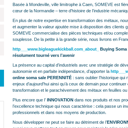
Basée à Mondeville, ville limitrophe à Caen, SOMEVE est fière 
cœur de la Normandie – terre d’histoire de l’industrie mécaniq
En plus de notre expertise en transformation des métaux, nou
et augmenter la valeur ajoutée mise à disposition des client
SOMEVE commercialise des pièces techniques et/ou complexes
souplesse. De la petite à la grande série, nous livrons en Fra
http___www.bigleaguekickball.com_about_
Buying Soma o
résolument tourné vers l’avenir
La présence au capital d’industriels avec une stratégie de d
autonomie et en parfaite indépendance, d’apporter la
http___
online soma sale PERENNITÉ
: sans oublier l’historique qu
enjeux d’aujourd’hui ainsi qu’à ceux de demain pour continuer 
transformation et le parachévement des métaux en feuilles ou
Plus encore que l’
INNOVATION
dans nos produits et nos proce
l’excellence technique qui nous caractérise : cela passe un 
professionnels et dans nos moyens de production.
Nous développer ne peut se faire au détriment de l’
ENVIRONN