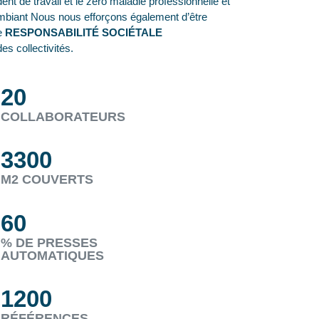
nt de travail et le zéro maladie professionnelle et
u ambiant Nous nous efforçons également d’être
ne
RESPONSABILITÉ SOCIÉTALE
es collectivités.
20
COLLABORATEURS
3300
M2 COUVERTS
60
% DE PRESSES
AUTOMATIQUES
1200
RÉFÉRENCES