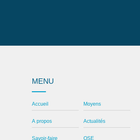
MENU
Accueil
Moyens
A propos
Actualités
Savoir-faire
QSE