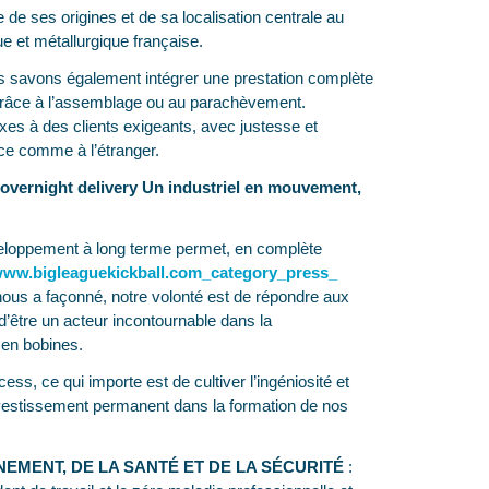
de ses origines et de sa localisation centrale au
ue et métallurgique française.
s savons également intégrer une prestation complète
s grâce à l’assemblage ou au parachèvement.
 à des clients exigeants, avec justesse et
nce comme à l’étranger.
vernight delivery Un industriel en mouvement,
éveloppement à long terme permet, en complète
www.bigleaguekickball.com_category_press_
i nous a façonné, notre volonté est de répondre aux
d’être un acteur incontournable dans la
 en bobines.
ss, ce qui importe est de cultiver l’ingéniosité et
investissement permanent dans la formation de nos
EMENT, DE LA SANTÉ ET DE LA SÉCURITÉ
: