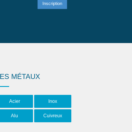
LES MÉTAUX
Acier
Inox
Alu
Cuivreux