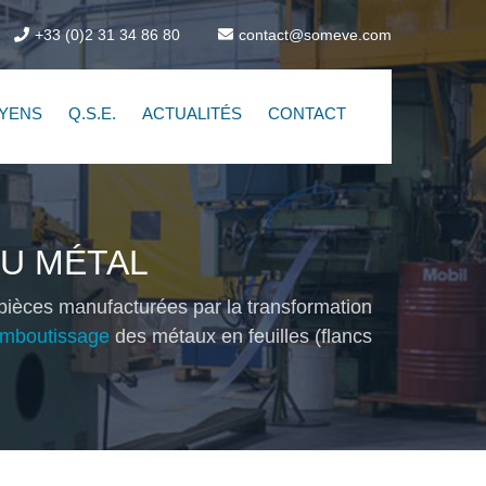
+33 (0)2 31 34 86 80
contact@someve.com
YENS
Q.S.E.
ACTUALITÉS
CONTACT
DU MÉTAL
pièces manufacturées par la transformation
emboutissage
des métaux en feuilles (flancs