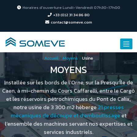
Horaires d'ouverture Lundi-Vendredi 07h30-17h00
+33 (0)2 31 34 86 80
contact@someve.com
Toggle
naviga
Accueil
>
Moyens
>
Usine
MOYENS
Installée sur les bords de l’Orne, sur la Presqu’Île de
Caen, à mi-chemin du Cours Caffarelli, entre le Cargö
et les réservoirs pétrochimiques du Pont de Calix,
notre usine de 3 300 m2 héberge
21 presses
mécaniques de découpe et d’emboutissage
et
l’ensemble des machines servant nos expertises et
services industriels.