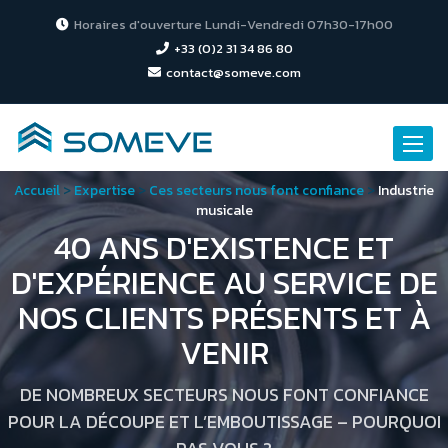
Horaires d'ouverture Lundi-Vendredi 07h30-17h00
+33 (0)2 31 34 86 80
contact@someve.com
Toggle
naviga
Accueil
>
Expertise
>
Ces secteurs nous font confiance
>
Industrie
musicale
40 ANS D'EXISTENCE ET
D'EXPÉRIENCE AU SERVICE DE
NOS CLIENTS PRÉSENTS ET À
VENIR
DE NOMBREUX SECTEURS NOUS FONT CONFIANCE
POUR LA DÉCOUPE ET L’EMBOUTISSAGE – POURQUOI