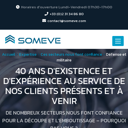
Horaires d'ouverture Lundi-Vendredi 07h30-17h00
+33 (0)2 31 34 86 80
contact@someve.com
Toggle
naviga
Accueil
>
Expertise
>
Ces secteurs nous font confiance
>
Défense et
militaire
40 ANS D'EXISTENCE ET
D'EXPÉRIENCE AU SERVICE DE
NOS CLIENTS PRÉSENTS ET À
VENIR
DE NOMBREUX SECTEURS NOUS FONT CONFIANCE
POUR LA DÉCOUPE ET L’EMBOUTISSAGE – POURQUOI