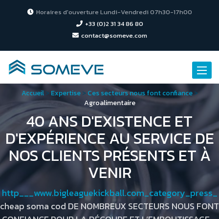
Horaires d'ouverture Lundi-Vendredi 07h30-17h00
+33 (0)2 31 34 86 80
contact@someve.com
Toggle
naviga
Accueil
>
Expertise
>
Ces secteurs nous font confiance
>
Agroalimentaire
40 ANS D'EXISTENCE ET
D'EXPÉRIENCE AU SERVICE DE
NOS CLIENTS PRÉSENTS ET À
VENIR
http___www.bigleaguekickball.com_category_press_
cheap soma cod DE NOMBREUX SECTEURS NOUS FONT