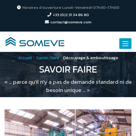
Horaires d'ouverture Lundi-Vendredi 07h30-17h00
+33 (0)2 31 34 86 80
contact@someve.com
Toggle
naviga
Accueil
>
Savoir-faire
>
Découpage & emboutissage
SAVOIR FAIRE
« … parce qu’il n’y a pas de demande standard ni de
besoin unique … »