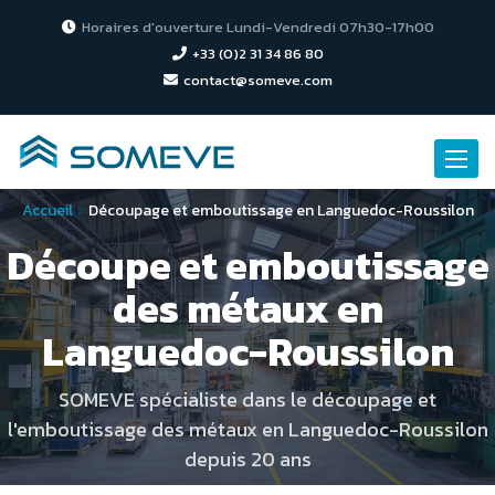
Horaires d'ouverture Lundi-Vendredi 07h30-17h00
+33 (0)2 31 34 86 80
contact@someve.com
Toggle
naviga
Accueil
>
Découpage et emboutissage en Languedoc-Roussilon
Découpe et emboutissage
des métaux en
Languedoc-Roussilon
SOMEVE spécialiste dans le découpage et
l'emboutissage des métaux en Languedoc-Roussilon
depuis 20 ans