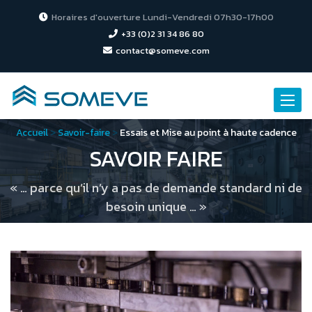
Horaires d'ouverture Lundi-Vendredi 07h30-17h00
+33 (0)2 31 34 86 80
contact@someve.com
Toggle
naviga
Accueil
>
Savoir-faire
>
Essais et Mise au point à haute cadence
SAVOIR FAIRE
« … parce qu’il n’y a pas de demande standard ni de
besoin unique … »