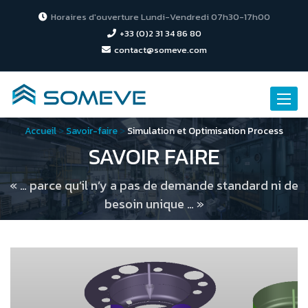
Horaires d'ouverture Lundi-Vendredi 07h30-17h00
+33 (0)2 31 34 86 80
contact@someve.com
Toggle
naviga
Accueil
>
Savoir-faire
>
Simulation et Optimisation Process
SAVOIR FAIRE
« … parce qu’il n’y a pas de demande standard ni de
besoin unique … »