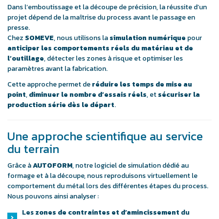
Dans l’emboutissage et la découpe de précision, la réussite d’un
projet dépend de la maîtrise du process avant le passage en
presse.
Chez
SOMEVE
, nous utilisons la
simulation numérique
pour
anticiper les comportements réels du matériau et de
l’outillage
, détecter les zones à risque et optimiser les
paramètres avant la fabrication.
Cette approche permet de
réduire les temps de mise au
point
,
diminuer le nombre d’essais réels
, et
sécuriser la
production série dès le départ
.
Une approche scientifique au service
du terrain
Grâce à
AUTOFORM
, notre logiciel de simulation dédié au
formage et à la découpe, nous reproduisons virtuellement le
comportement du métal lors des différentes étapes du process.
Nous pouvons ainsi analyser :
Les
zones de contraintes et d’amincissement
du