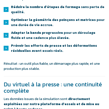
Réduire le nombre d’étapes de formage
sans perte de
qualité.
Optimiser la géométrie des poinçons et matrices
pour
une durée de vie accrue.
Adapter la bande progressive
pour un déroulage
fluide et une cadence plus élevée.
Prévoir les efforts de presse et les déformations
résiduelles
avant essais réels.
Résultat : un outil plus fiable, un démarrage plus rapide, et une
production plus stable.
Du virtuel à la presse : une continuité
complète
Les données issues de la simulation sont
directement
exploitées sur notre plateforme d’essais et de mise au