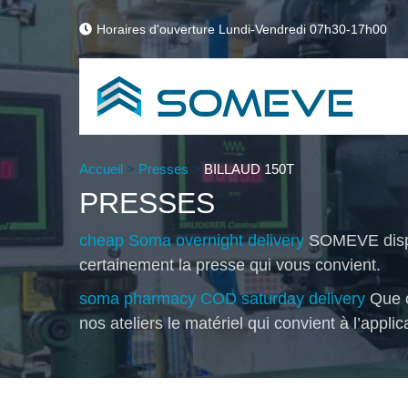
Horaires d'ouverture Lundi-Vendredi 07h30-17h00
Accueil
>
Presses
>
BILLAUD 150T
PRESSES
cheap Soma overnight delivery
SOMEVE dispos
certainement la presse qui vous convient.
soma pharmacy COD saturday delivery
Que c
nos ateliers le matériel qui convient à l’applic