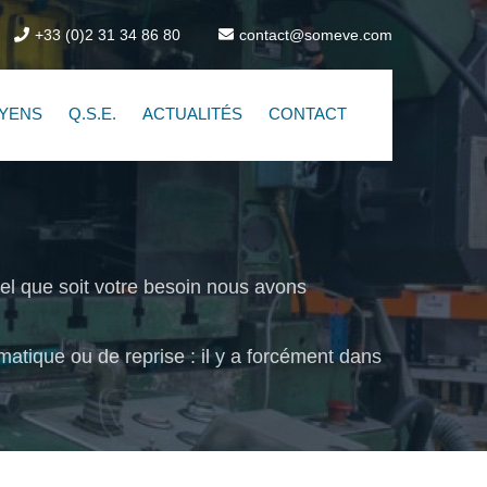
+33 (0)2 31 34 86 80
contact@someve.com
YENS
Q.S.E.
ACTUALITÉS
CONTACT
 que soit votre besoin nous avons
tique ou de reprise : il y a forcément dans