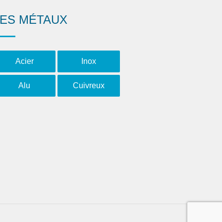
LES MÉTAUX
Acier
Inox
Alu
Cuivreux