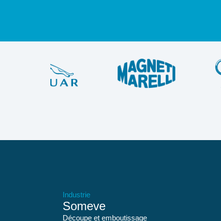
Industrie
Someve
Découpe et emboutissage