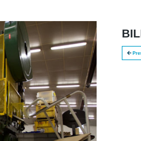
BI
Pre