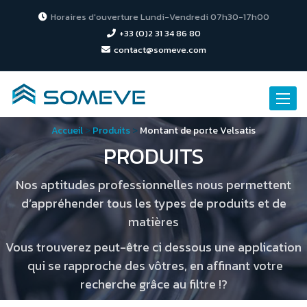
Horaires d'ouverture Lundi-Vendredi 07h30-17h00
+33 (0)2 31 34 86 80
contact@someve.com
Toggle
naviga
Accueil
>
Produits
>
Montant de porte Velsatis
PRODUITS
Nos aptitudes professionnelles nous permettent
d’appréhender tous les types de produits et de
matières
Vous trouverez peut-être ci dessous une application
qui se rapproche des vôtres, en affinant votre
recherche grâce au filtre !?